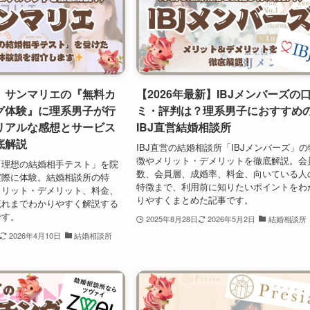
】サンマリエの『無料カ
【2026年最新】IBJメンバーズの
グ体験』に理系男子が行
ミ・評判は？理系男子におすすめ
リアルな感想とサービス
IBJ直営結婚相談所
底解説
IBJ直営の結婚相談所「IBJメンバーズ」の
徴やメリット・デメリットを徹底解説。会
「理想の結婚相手テスト」を院
数、会員層、成婚率、料金、向いている人
実際に体験。結婚相談所の特
特徴まで、利用前に知りたいポイントをわ
メリット・デメリット、料金、
りやすくまとめた記事です。
流れまでわかりやすく解説する
です。
2025年8月28日
2026年5月2日
結婚相談所
2026年4月10日
結婚相談所