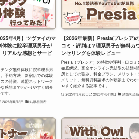
025年4月】ツヴァイのマ
【2026年最新】Presia(プレシア)
料体験に院卒理系男子が
コミ・評判は？理系男子が無料カ
！リアルな感想とサービ
ンセリングを体験レビュー
Presia（プレシア）の特徴や評判・口コミ
徹底解説。完全オンライン完結型の結婚相
ッチング無料体験に院卒理系男
所としての強み、料金プラン、メリット・
加。予約方法、新宿店での体験
メリット、無料資料請求の体験談までわか
ビスの特徴、連盟ネットワーク
やすく紹介する記事です。
ルな感想までわかりやすく紹介
事です。
2025年3月26日
2026年4月19日
結婚相談
2026年5月2日
結婚相談所