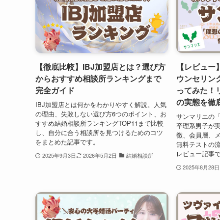
【徹底比較】IBJ加盟店とは？選び方
【レビュー
からおすすめ相談所ランキングまで
ウンセリン
完全ガイド
ってみた！
の実態を徹
IBJ加盟店とは何かをわかりやすく解説。人気
の理由、失敗しない選び方6つのポイント、お
サンマリエの
すすめ結婚相談所ランキングTOP11まで比較
卒理系男子が
し、自分に合う相談所を見つけるためのコツ
徴、会員層、
をまとめた記事です。
無料テストの
レビュー記事
2025年9月3日
2026年5月2日
結婚相談所
2025年8月28日