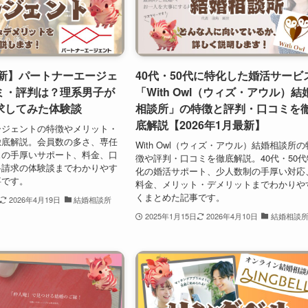
最新】パートナーエージェ
40代・50代に特化した婚活サービ
ミ・評判は？理系男子が
「With Owl（ウィズ・アウル）結
求してみた体験談
相談所」の特徴と評判・口コミを
底解説【2026年1月最新】
ージェントの特徴やメリット・
徹底解説。会員数の多さ、専任
With Owl（ウィズ・アウル）結婚相談所の
ュの手厚いサポート、料金、口
徴や評判・口コミを徹底解説。40代・50代
料請求の体験談までわかりやす
化の婚活サポート、少人数制の手厚い対応
事です。
料金、メリット・デメリットまでわかりや
くまとめた記事です。
2026年4月19日
結婚相談所
2025年1月15日
2026年4月10日
結婚相談