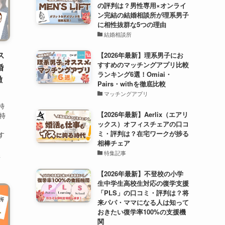
の評判は？男性専用×オンライ
ン完結の結婚相談所が理系男子
に相性抜群な5つの理由
結婚相談所
ス
【2026年最新】理系男子にお
すすめのマッチングアプリ比較
婚
ランキング6選！Omiai・
徹
Pairs・withを徹底比較
マッチングアプリ
特
【2026年最新】Aerlix（エアリ
特
ックス）オフィスチェアの口コ
、
ミ・評判は？在宅ワークが捗る
す
相棒チェア
特集記事
所
【2026年最新】不登校の小学
生中学生高校生対応の復学支援
「PLS」の口コミ・評判は？将
来パパ・ママになる人は知って
おきたい復学率100%の支援機
関