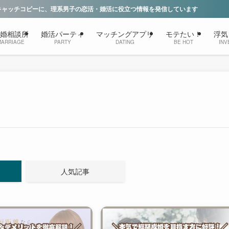
系男子の恋活・婚活に役立つ情報を発信しています
婚相談所
婚活パーティ
マッチングアプリ
モテたい！
浮気
MARRIAGE
PARTY
DATING
BE HOT
INV
人気記事