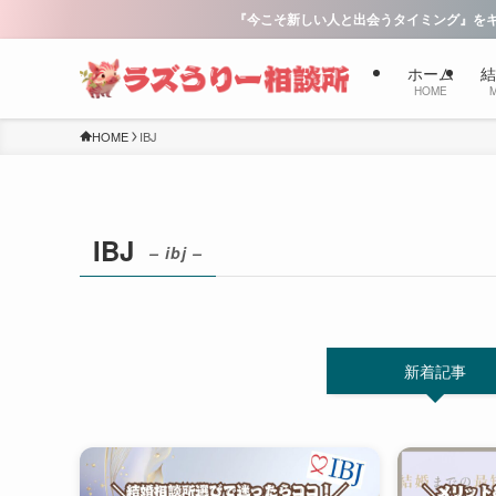
『今こそ新しい人と出会うタイミング』をキャッチコピーに、理
ホーム
結
HOME
HOME
IBJ
IBJ
– ibj –
新着記事