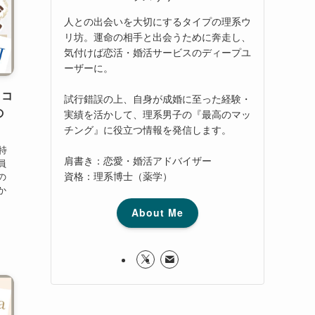
人との出会いを大切にするタイプの理系ウ
リ坊。運命の相手と出会うために奔走し、
気付けば恋活・婚活サービスのディープユ
ーザーに。
口コ
試行錯誤の上、自身が成婚に至った経験・
の
実績を活かして、理系男子の『最高のマッ
チング』に役立つ情報を発信します。
特
肩書き：恋愛・婚活アドバイザー
員
資格：理系博士（薬学）
の
か
About Me