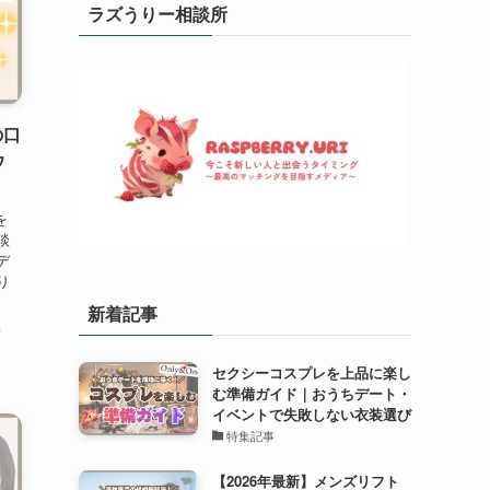
ラズうりー相談所
の口
ウ
を
談
デ
り
新着記事
所
セクシーコスプレを上品に楽し
む準備ガイド｜おうちデート・
イベントで失敗しない衣装選び
特集記事
【2026年最新】メンズリフト