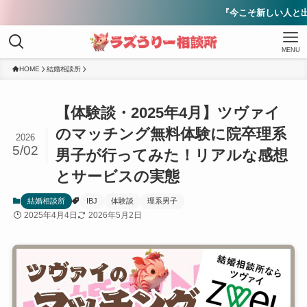
『今こそ新しい人と出会うタイミング』を
MENU
HOME
結婚相談所
【体験談・2025年4月】ツヴァイ
のマッチング無料体験に院卒理系
2026
5/02
男子が行ってみた！リアルな感想
とサービスの実態
結婚相談所
IBJ
体験談
理系男子
2025年4月4日
2026年5月2日