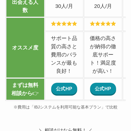
出会える人
30人/月
20人/月
数
サポート品
価格の高さ
質の高さと
が納得の徹
オススメ度
費用のバラ
底サポー
ンスが最も
ト！満足度
良好！
が高い！
まずは無料
公式HP
公式HP
相談から
👉
※費用は「IBJシステムを利用可能な基本プラン」で比較
＼ 相談だけなら無料！ ／