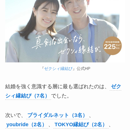
『
ゼクシィ縁結び
』公式HP
結婚を強く意識する層に最も選ばれたのは、
ゼク
シィ縁結び（7名）
でした。
次いで、
ブライダルネット（3名）
、
youbride（2名）
、
TOKYO縁結び（2名）
、