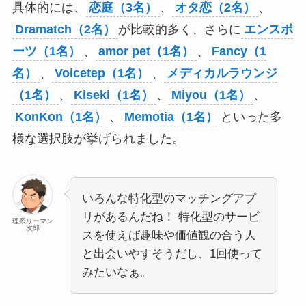
具体的には、
恋庭（3名）
、
オタ恋（2名）
、
Dramatch（2名）
が比較的多く、さらに
エンスポ
ーツ（1名）
、
amor pet（1名）
、
Fancy（1
名）
、
Voicetep（1名）
、
メディカルラウンジ
（1名）
、
Kiseki（1名）
、
Miyou（1名）
、
KonKon（1名）
、
Memotia（1名）
といった多
様な選択肢が挙げられました。
いろんな特化型のマッチングアプ
リがあるんだね！ 特化型のサービ
理系リーマン
次郎
スを使えば趣味や価値観の合う人
と出会いやすそうだし、1回使って
みたいなぁ。