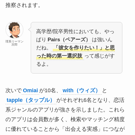
推察されます。
高学歴/院卒男性においても、やっ
ぱり
Pairs（ペアーズ）
は強いん
理系リーマン
次郎
だね。
「彼女を作りたい！」と思
った時の第一選択肢
って感じがす
るよ。
次いで
Omiai
が10名、
with（ウィズ）
と
tapple（タップル）
がそれぞれ6名となり、恋活
系ジャンルのアプリが強さを示しました。これら
のアプリは会員数が多く、検索やマッチング精度
に優れていることから「出会える実感」につなが