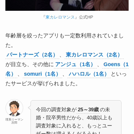
『
東カレロマンス
』公式HP
年齢層を絞ったアプリも一定数利用されていまし
た。
パートナーズ（2名）
、
東カレロマンス（2名）
が目立ち、その他に
アンジュ（1名）
、
Goens（1
名）
、
somuri（1名）
、
ハハロル（1名）
といっ
たサービスが挙げられました。
今回の調査対象が
25～39歳
の未
婚・院卒男性だから、40歳以上も
理系リーマン
次郎
調査対象に入れると、もっとユー
ザー数は増えるんだろうね！