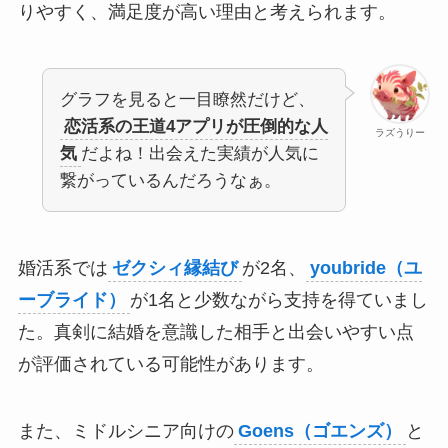
りやすく、満足度が高い理由と考えられます。
グラフを見ると一目瞭然だけど、
恋活系の王道4アプリが圧倒的な人
ラズうりー
気
だよね！出会えた実績が人気に
繋がっているんだろうなぁ。
婚活系では
ゼクシィ縁結び
が2名、
youbride（ユ
ーブライド）
が1名と少数ながら支持を得ていまし
た。真剣に結婚を意識した相手と出会いやすい点
が評価されている可能性があります。
また、ミドルシニア向けの
Goens（ゴエンズ）
と