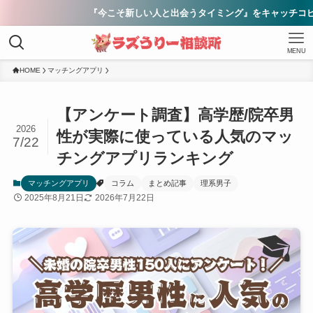
『今こそ新しい人と出会うタイミング』をキャッチコピーに、理系男子の
MENU
HOME
マッチングアプリ
【アンケート調査】高学歴/院卒男
2026
性が実際に使っている人気のマッ
7/22
チングアプリランキング
マッチングアプリ
コラム
まとめ記事
理系男子
2025年8月21日
2026年7月22日