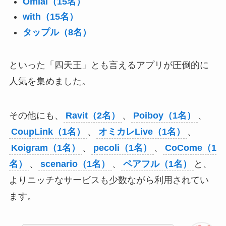
Omiai（15名）
with（15名）
タップル（8名）
といった「四天王」とも言えるアプリが圧倒的に
人気を集めました。
その他にも、
Ravit（2名）
、
Poiboy（1名）
、
CoupLink（1名）
、
オミカレLive（1名）
、
Koigram（1名）
、
pecoli（1名）
、
CoCome（1
名）
、
scenario（1名）
、
ペアフル（1名）
と、
よりニッチなサービスも少数ながら利用されてい
ます。