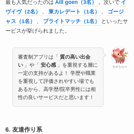
最も人気だったのは
Aill goen（3名）
。次いで
イ
ヴイヴ（2名）
、
東カレデート（1名）
、
ゴージ
ャス（1名）
、
ブライトマッチ（1名）
といったサ
ービスが挙げられました。
審査制アプリは「
質の高い出会
い
」や「
安心感
」を重視する層に
ラズうりー
一定の支持があるよ！ 学歴や職業
を重視して評価されやすい場でも
あるから、高学歴/院卒男性には相
性の良いサービスだと思います！
6. 友達作り系